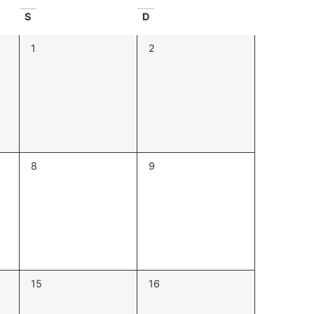
Évènem
S
D
0
0
1
2
évènement,
évènement,
0
0
8
9
évènement,
évènement,
0
0
15
16
évènement,
évènement,