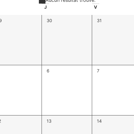
Notice
J
V
0
0
9
30
31
vènement,
évènement,
évènement,
0
0
6
7
vènement,
évènement,
évènement,
0
0
2
13
14
vènement,
évènement,
évènement,