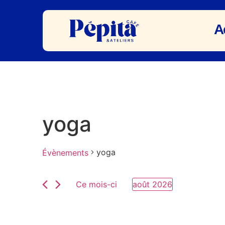
A
yoga
yoga
Évènements
Ce mois-ci
août 2026
Sélectionnez
une
date.