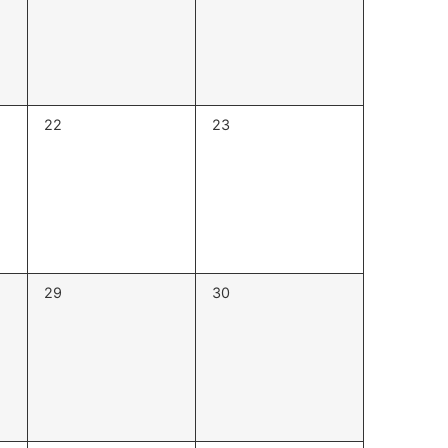
0
0
22
23
évènement,
évènement,
0
0
29
30
évènement,
évènement,