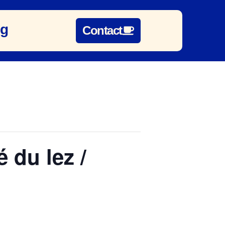
og
Contact
 du lez /