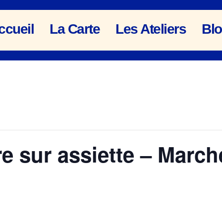
ccueil
La Carte
Les Ateliers
Bl
re sur assiette – Marché