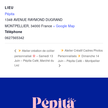
LIEU
Pépita
1348 AVENUE RAYMOND DUGRAND
MONTPELLIER
,
34000
France
+ Google Map
Téléphone
0627565342
Atelier Créatif Cadres Photos
Atelier création de collier
personnalisé
– Samedi 13
Personnalisés
Dimanche 14
Juin – Pépita Café, Marché du
Juin – Pépita Café – Montpellier
Lez