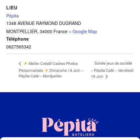
LIEU
Pépita
1348 AVENUE RAYMOND DUGRAND
MONTPELLIER
,
34000
France
+ Google Map
Téléphone
0627565342
Soirée jeux de société
Atelier Créatif Cadres Photos
Personnalisés
Dimanche 14 Juin –
– Pépita Café – Vendredi
Pépita Café – Montpellier
19 Juin